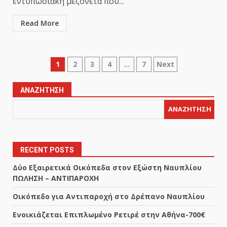
εντυπωσιακή μεζονέτα που...
Read More
Σελιδοποίηση
1
2
3
4
…
7
Next
άρθρων
ΑΝΑΖΉΤΗΣΗ
ΑΝΑΖΉΤΗΣΗ
RECENT POSTS
Δύο Εξαιρετικά Οικόπεδα στον Εξώστη Ναυπλίου
ΠΩΛΗΣΗ – ΑΝΤΙΠΑΡΟΧΗ
Οικόπεδο για Αντιπαροχή στο Δρέπανο Ναυπλίου
Ενοικιάζεται Επιπλωμένο Ρετιρέ στην Αθήνα-700€